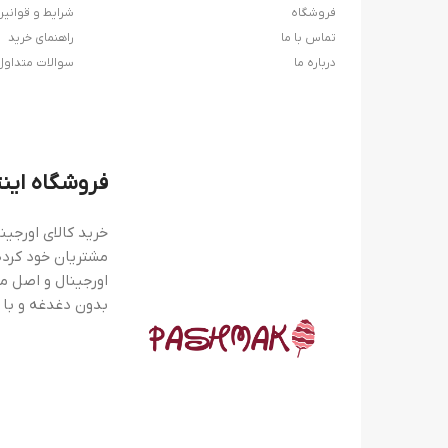
فروشگاه
شرایط و قوانی
L
تماس با ما
راهنمای خرید
درباره ما
سوالات متداول
S
XL
2XL
فروشگاه این
46
خرید کالای اورجین
مشتریان خود کرده
38,5
اورجینال و اصل می
بدون دغدغه و با 
35
40,5
44,5