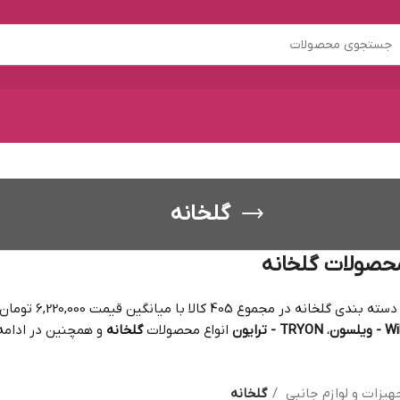
گلخانه
حصولات گلخانه
 در مجموع 405 کالا با میانگین قیمت 6,220,000 تومان لیست شده. از برندهای
یلسون
،
TRYON - ترایون
انواع محصولات
گلخانه
و همچنین در ادامه
هیزات و لوازم جانبی
گلخانه