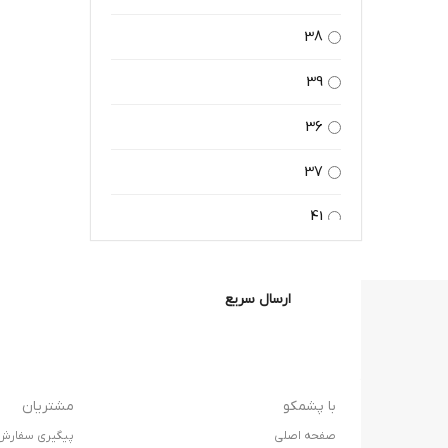
38
39
36
37
41
42
ارسال سریع
44
43
45
با پشمکو
مشتریان
صفحه اصلی
پیگیری سفارش
M