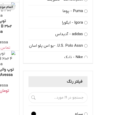
بوکس
اتمام موج
Puma - پوما
اسکیت و اسکیت بورد
توپ 
اطلاعات بیش
Igora - ایگورا
B 3102
sa
adidas - آدیداس
بسکتبال
Avessa - 
U.S. Polo Assn. -یو اس پلو اسان
تجهیزات بوکس
Nike - نایک
گلخانه
Forentina
افزودن به 
 Avessa
تناسب اندام و بدن سازی
Cango Home - کانگو هوم
فیلتر رنگ
Avessa - 
لوازم جانبی
تومان
Tudors
Homies
هدبند ورزشی
سیاه