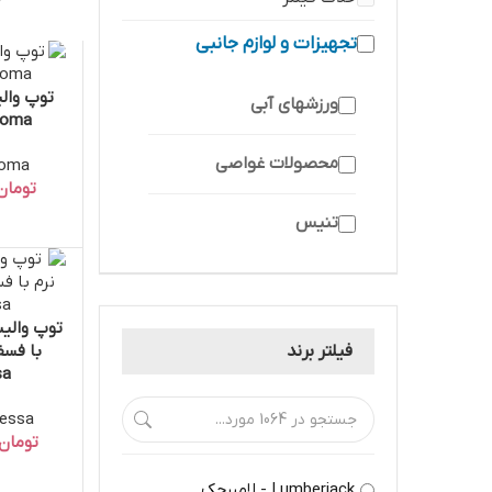
تجهیزات و لوازم جانبی
افزودن به 
ورزشهای آبی
Joma
محصولات غواصی
Joma - ج
تومان
تنیس
قمقمه ورزشی
توپ والیب
افزودن به 
کمپینگ
فیلتر برند
sa
شکار و ماهیگیری
Avessa - 
تومان
فوتبال
Lumberjack - لامبرجک