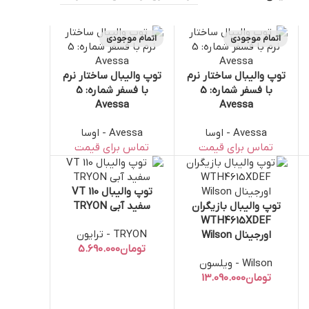
اتمام موجودی
اتمام موجودی
توپ والیبال ساختار نرم
توپ والیبال ساختار نرم
اطلاعات بیشتر
اطلاعات بیشتر
با فسفر شماره: 5
با فسفر شماره: 5
Avessa
Avessa
Avessa - اوسا
Avessa - اوسا
توپ والیبال VT 110
افزودن به سبد خرید
توپ والیبال بازیگران
سفید آبی TRYON
انتخاب گزینه‌ها
WTH4615XDEF
TRYON - ترایون
اورجینال Wilson
تومان
Wilson - ویلسون
تومان