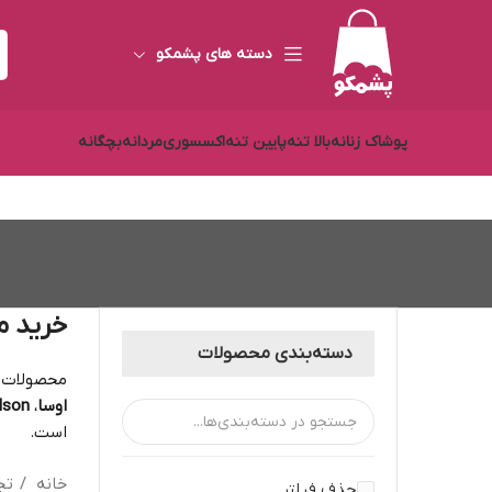
دسته های پشمکو
پوشاک زنانه
بالا تنه
پایین تنه
اکسسوری
مردانه
بچگانه
خرید م
دسته‌بندی محصولات
محصولات دسته بندی گلخانه
اوسا
،
Wilson - و
است.
خانه
تج
حذف فیلتر