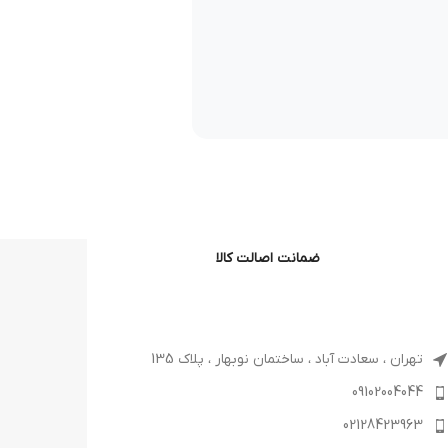
ضمانت اصالت کالا
تهران ، سعادت آباد ، ساختمان نوبهار ، پلاک 135
09102004044
02128423963