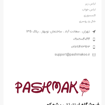
لباس زیر
لباس خواب
اکسسوری
شال و روسری
تهران ، سعادت آباد ، ساختمان نوبهار ، پلاک 135
09102004044
02128423963
support@pashmakoo.ir